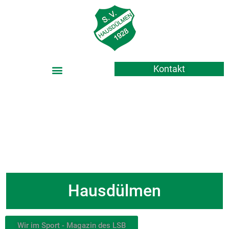
Kontakt
Grün-Weiß 1928 e.V.
Hausdülmen
Wir im Sport - Magazin des LSB