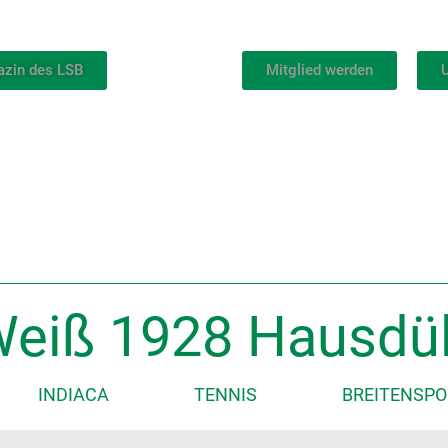
azin des LSB
Mitglied werden
U
eiß 1928 Hausdül
INDIACA
TENNIS
BREITENSPO