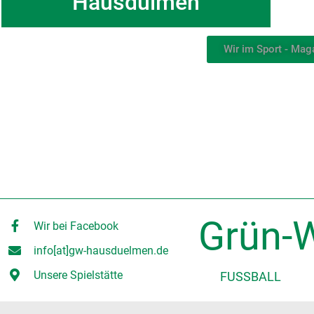
Hausdülmen
Wir im Sport - Mag
Grün-W
Wir bei Facebook
info[at]gw-hausduelmen.de
Unsere Spielstätte
FUSSBALL