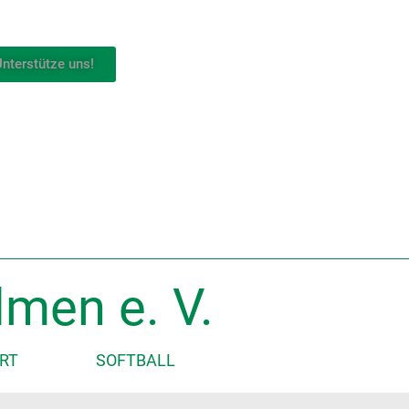
nterstütze uns!
men e. V.
RT
SOFTBALL