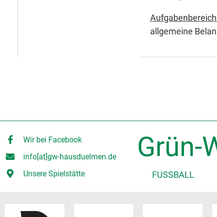
Aufgabenbereich
allgemeine Belan
Grün-W
Wir bei Facebook
info[at]gw-hausduelmen.de
Unsere Spielstätte
FUSSBALL