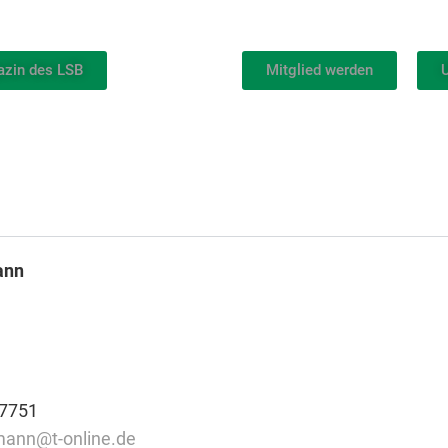
azin des LSB
Mitglied werden
U
ann
67751
mann@t-online.de