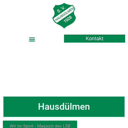
Kontakt
Grün-Weiß 1928 e.V.
Hausdülmen
Wir im Sport - Magazin des LSB