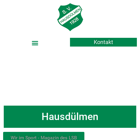
Kontakt
Grün-Weiß 1928 e.V.
Hausdülmen
Wir im Sport - Magazin des LSB