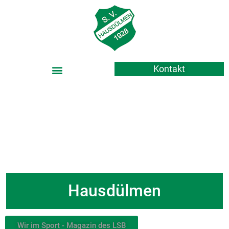
Kontakt
Grün-Weiß 1928 e.V.
Hausdülmen
Wir im Sport - Magazin des LSB